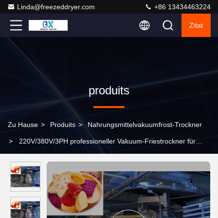
Linda@freezeddryer.com
+86 13434463224
Zitat
produits
Zu Hause
>
Produits
>
Nahrungsmittelvakuumfrost-Trockner
>
220V/380V/3PH professioneller Vakuum-Friestrockner für
Lebensmittel mit hoher Trocknungsleistung