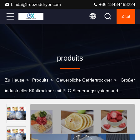
Linda@freezeddryer.com
+86 13434463224
Zitat
produits
Zu Hause
>
Produits
>
Gewerbliche Gefriertrockner
>
Großer
industrieller Kühltrockner mit PLC-Steuerungssystem und
Geräuschpegel von 50 dB