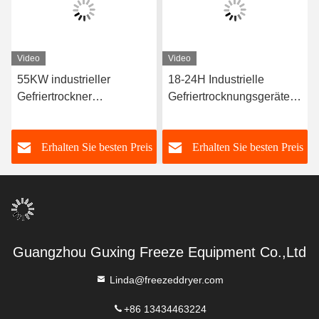
Video
Video
55KW industrieller
18-24H Industrielle
Gefriertrockner
Gefriertrocknungsgeräte
kommerzieller
300 kg/Charge
Vakuumgefriertrockner
s
Erhalten Sie besten Preis
Erhalten Sie besten Preis
Guangzhou Guxing Freeze Equipment Co.,Ltd
Linda@freezeddryer.com
+86 13434463224