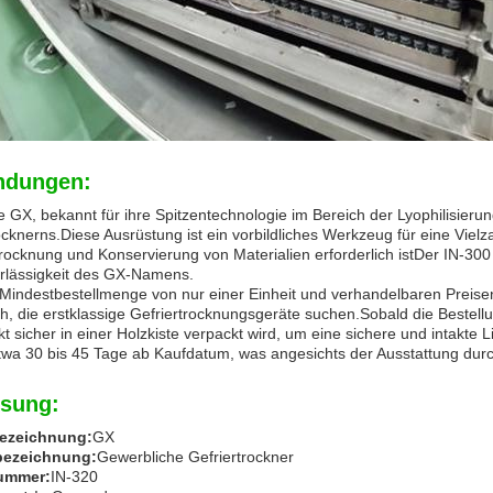
dungen:
 GX, bekannt für ihre Spitzentechnologie im Bereich der Lyophilisierung
ocknerns.Diese Ausrüstung ist ein vorbildliches Werkzeug für eine Vi
rocknung und Konservierung von Materialien erforderlich istDer IN-3
rlässigkeit des GX-Namens.
 Mindestbestellmenge von nur einer Einheit und verhandelbaren Preis
h, die erstklassige Gefriertrocknungsgeräte suchen.Sobald die Bestellu
kt sicher in einer Holzkiste verpackt wird, um eine sichere und intakte 
twa 30 bis 45 Tage ab Kaufdatum, was angesichts der Ausstattung durch
sung:
ezeichnung:
GX
bezeichnung:
Gewerbliche Gefriertrockner
ummer:
IN-320