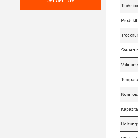
Technis
Produkt
Trocknun
Steueru
Vakuumn
Tempera
Nennlei
Kapazitä
Heizung