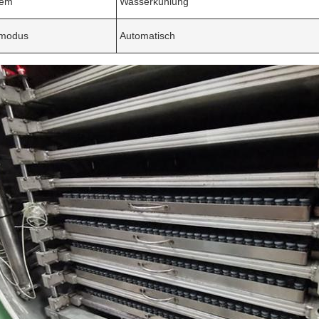
tem
Wasserkühlung
smodus
Automatisch