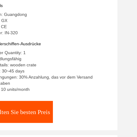
ls
in: Guangdong
 GX
: CE
: IN-320
erschiffen-Ausdrücke
r Quantity: 1
dlungsfähig
ails: wooden crate
: 30~45 days
ngungen: 30% Anzahlung, das vor dem Versand
haben
: 10 units/month
lten Sie besten Preis