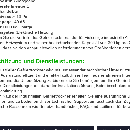
sort:
In Guangdong
bestellmenge:
1
handelbar
iveau:
< 13 Pa
hpegel:
40 dB
t:
1000 kg/Charge
ssystem:
Elektrische Heizung
 Sie die Vorteile des Gefriertrockners, der für vielseitige industriell
hen Heizsystem und seiner beeindruckenden Kapazität von 300 kg pro C
t, dass sie den anspruchsvollen Anforderungen von Großbetrieben gere
stützung und Dienstleistungen:
ustrieller Gefriertrockner wird mit umfassender technischer Unterstützu
 Ausrüstung effizient und effektiv läuft.Unser Team aus erfahrenen Ing
n und die Unterstützung zu bieten, die Sie benötigen, um Ihre Gefrier
 Dienstleistungen an, darunter Installationsführung, Betriebsschulu
optimierung.
Kauf der industriellen Gefriertrockner erhalten Sie eine ausführliche 
ehen und zu bedienen.Unser technischer Support umfasst auch den Zu
che Ressourcen wie Benutzerhandbücher, FAQs und Leitlinien für bewä