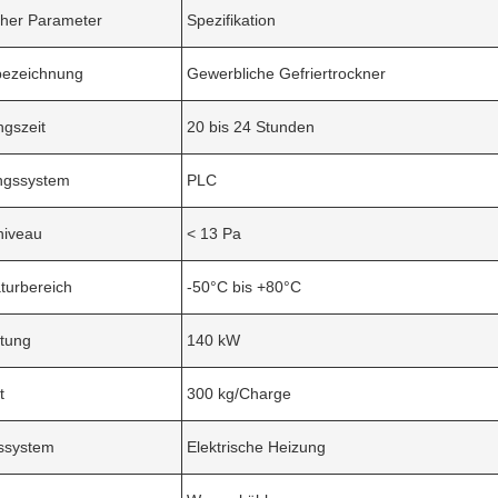
cher Parameter
Spezifikation
bezeichnung
Gewerbliche Gefriertrockner
gszeit
20 bis 24 Stunden
ngssystem
PLC
iveau
< 13 Pa
turbereich
-50°C bis +80°C
stung
140 kW
t
300 kg/Charge
ssystem
Elektrische Heizung