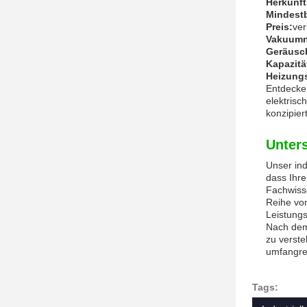
Herkunft
Mindest
Preis:
ver
Vakuumn
Geräusc
Kapazitä
Heizung
Entdecken
elektrisc
konzipier
Unter
Unser ind
dass Ihre
Fachwisse
Reihe von
Leistungs
Nach dem 
zu verst
umfangrei
Tags: