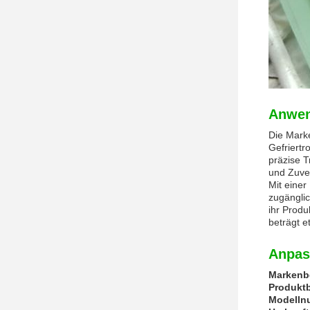
Anwen
Die Marke
Gefriertr
präzise T
und Zuve
Mit einer
zugänglic
ihr Produ
beträgt e
Anpas
Markenb
Produkt
Modelln