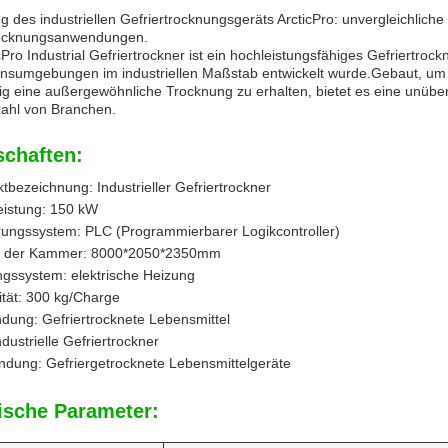
g des industriellen Gefriertrocknungsgeräts ArcticPro: unvergleichliche
rocknungsanwendungen.
cPro Industrial Gefriertrockner ist ein hochleistungsfähiges Gefriertroc
onsumgebungen im industriellen Maßstab entwickelt wurde.Gebaut, u
tig eine außergewöhnliche Trocknung zu erhalten, bietet es eine unübert
zahl von Branchen.
schaften:
tbezeichnung: Industrieller Gefriertrockner
eistung: 150 kW
ungssystem: PLC (Programmierbarer Logikcontroller)
 der Kammer: 8000*2050*2350mm
gssystem: elektrische Heizung
tät: 300 kg/Charge
ung: Gefriertrocknete Lebensmittel
ndustrielle Gefriertrockner
dung: Gefriergetrocknete Lebensmittelgeräte
ische Parameter: