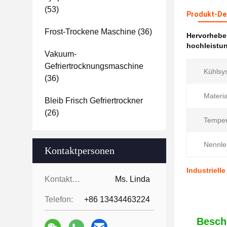
(53)
Produkt-Det
Frost-Trockene Maschine
(36)
Hervorheb
hochleistun
Vakuum-
Gefriertrocknungsmaschine
Kühlsy
(36)
Materia
Bleib Frisch Gefriertrockner
(26)
Temper
Nennle
Kontaktpersonen
Industriell
Kontaktpersonen:
Ms. Linda
Telefon:
+86 13434463224
Besch