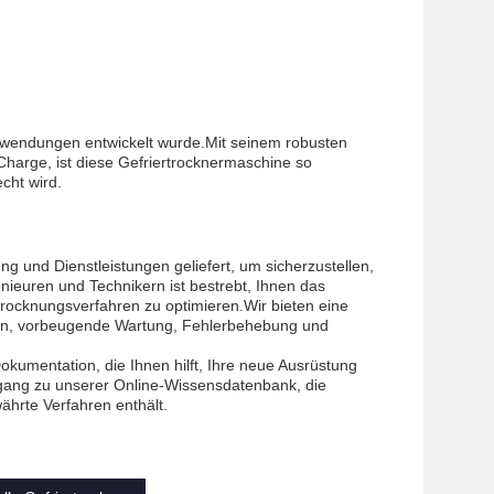
e Anwendungen entwickelt wurde.Mit seinem robusten
harge, ist diese Gefriertrocknermaschine so
cht wird.
ng und Dienstleistungen geliefert, um sicherzustellen,
enieuren und Technikern ist bestrebt, Ihnen das
trocknungsverfahren zu optimieren.Wir bieten eine
ngen, vorbeugende Wartung, Fehlerbehebung und
Dokumentation, die Ihnen hilft, Ihre neue Ausrüstung
gang zu unserer Online-Wissensdatenbank, die
hrte Verfahren enthält.