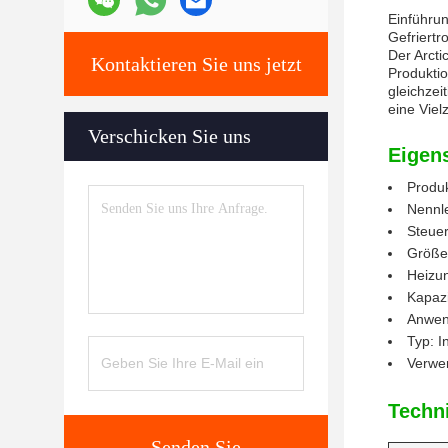
Einführun
Gefriert
Der Arcti
Kontaktieren Sie uns jetzt
Produkti
gleichzei
eine Viel
Verschicken Sie uns
Eigen
Produk
Nennl
Steuer
Größe
Heizun
Kapazi
Anwend
Typ: I
Verwen
Techn
Senden Sie