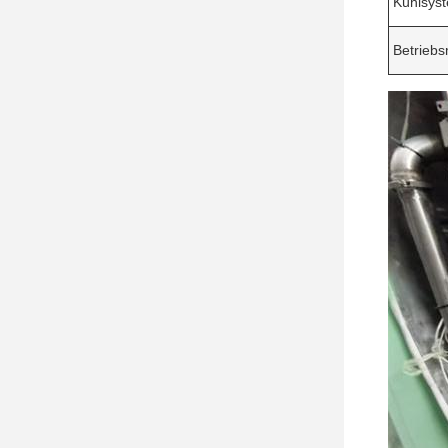
Kühlsys
Betrieb