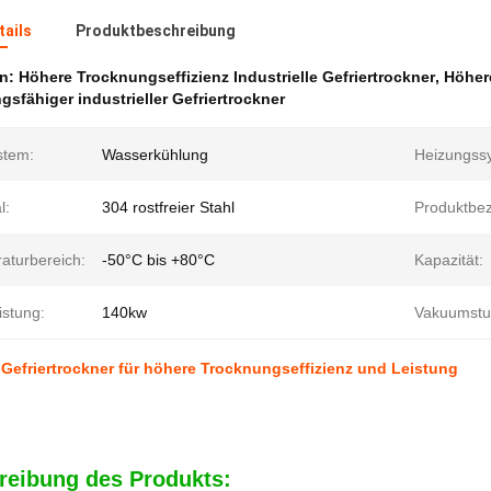
ails
Produktbeschreibung
en:
Höhere Trocknungseffizienz Industrielle Gefriertrockner
,
Höher
gsfähiger industrieller Gefriertrockner
stem:
Wasserkühlung
Heizungss
l:
304 rostfreier Stahl
Produktbe
aturbereich:
-50°C bis +80°C
Kapazität:
istung:
140kw
Vakuumstu
e Gefriertrockner für höhere Trocknungseffizienz und Leistung
reibung des Produkts: