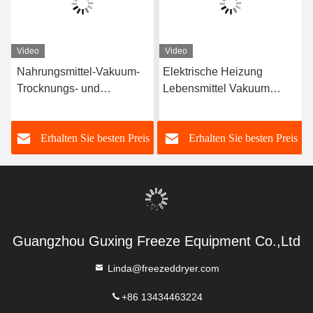
Video
Video
Nahrungsmittel-Vakuum-
Elektrische Heizung
Trocknungs- und
Lebensmittel Vakuum
Gefriertrockner mit hoher
Gefriertrocknungsmaschine
Kapazität 100 kg/Liste
-40C-80C
s
Erhalten Sie besten Preis
Erhalten Sie besten Preis
Guangzhou Guxing Freeze Equipment Co.,Ltd
Linda@freezeddryer.com
+86 13434463224