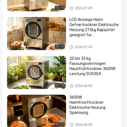
Konservierung von Obst
Gemüse und Fleisch
Hauptfrosttrockner
00:16
2026-07-09
LCD-Anzeige Heim
Gefriertrockner Elektrische
Heizung 215kg Kapazität
geeignet für
Lebensmittelkonservierung
und Labor
Hauptfrosttrockner
00:16
2026-07-09
20 bis 25 kg
Fassungsvermögen
Hausfrühtrockner 3600W
Leistung SUS304
Edelstahlschalen
geeignet für die
Hauptfrosttrockner
00:18
2026-06-05
Konservierung und
Lagerung von
3600W
Lebensmitteln
Heimfrosttrockner
Elektrische Heizung
Spannung
220V1PH5060HZ
Frosttrocknungslösung
Hauptfrosttrockner
00:22
2026-06-05