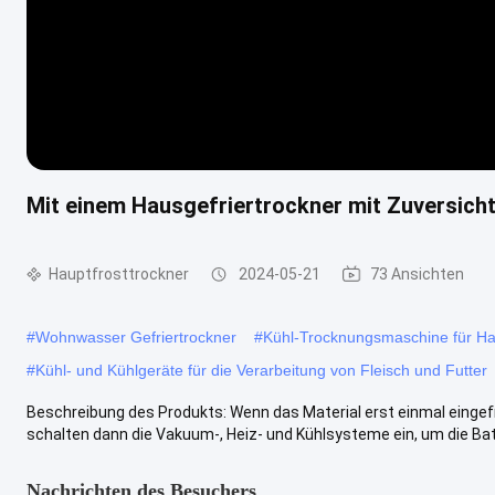
Mit einem Hausgefriertrockner mit Zuversich
Hauptfrosttrockner
2024-05-21
73 Ansichten
#
Wohnwasser Gefriertrockner
#
Kühl-Trocknungsmaschine für Ha
#
Kühl- und Kühlgeräte für die Verarbeitung von Fleisch und Futter
Beschreibung des Produkts: Wenn das Material erst einmal eingefr
schalten dann die Vakuum-, Heiz- und Kühlsysteme ein, um die Bat
Nachrichten des Besuchers